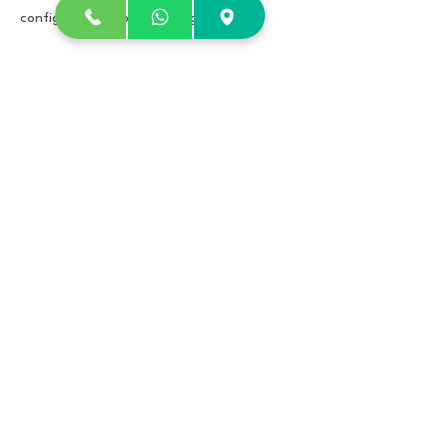
configurações do seu navegador.
NOTÍCIAS
Confira as últimas do
mundo pet.
Acessar Notícias
HOSPVET